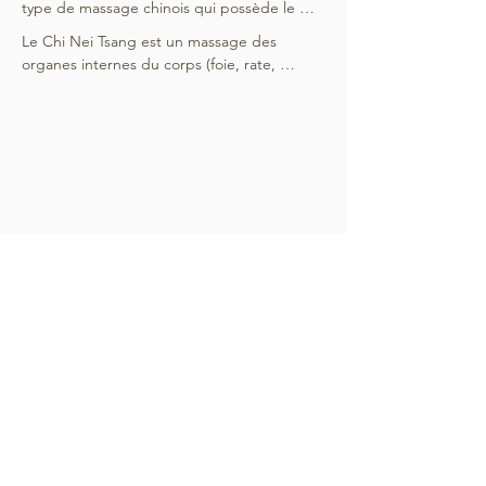
type de massage chinois qui possède le 
plus de ressemblances avec les massages 
Le Chi Nei Tsang est un massage des 
occidentaux. Cette similitude s'explique par 
organes internes du corps (foie, rate, 
l'emploi de nombreuses techniques 
pancréas, estomac, intestin). Cette 
équivalentes, parmi lesquelles figurent le 
technique permet de libérer les blocages 
tapotement, l'effleurage et le pétrissage.

physiques naturellement.  

Cependant, le Tui Na se distingue par des 
fins plus thérapeutiques que relaxantes. À 
Le Chi Nei Tsang passe par un maniement 
l'inverse des massages classiques, le Tui Na 
dynamique de l’abdomen, un toucher en 
permet d'identifier un problème spécifique, 
profondeur. J'aide vos organes internes à 
et il est particulièrement efficace pour les 
fonctionner plus facilement.
douleurs touchant les muscles et les 
articulations.
©
2016-2025
Tui Na Auxerre
-
Mentions légales
- Liens & Amis